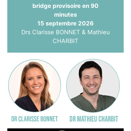
bridge provisoire en 90
minutes
15 septembre 2026
Drs Clarisse BONNET & Mathieu
CHARBIT